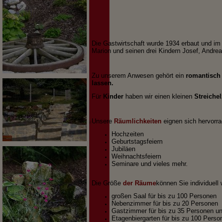
Die Gastwirtschaft wurde 1934 erbaut und i
Marion und seinen drei Kindern Josef, Andre
Zu unserem Anwesen gehört ein
romantisch 
lassen.
Für
Kinder
haben wir einen kleinen
Streiche
Unsere
Räumlichkeiten
eignen sich hervorra
Hochzeiten
Geburtstagsfeiern
Jubiläen
Weihnachtsfeiern
Seminare und vieles mehr.
Die Größe
der Räume
können Sie individuell 
großen Saal für bis zu 100 Personen
Nebenzimmer für bis zu 20 Personen
Gastzimmer für bis zu 35 Personen u
Etagenbiergarten für bis zu 100 Perso